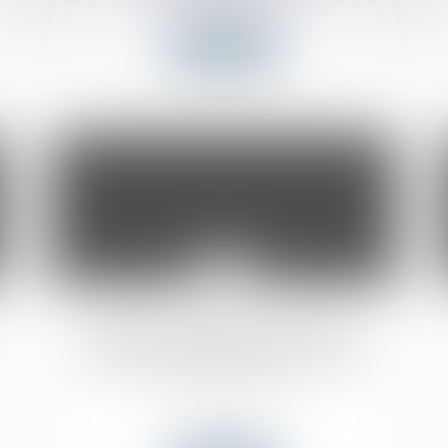
Lire la suite
08
juil.
Québec investit pour que tous les
immigrants puissent parler français
Actualités du cabinet