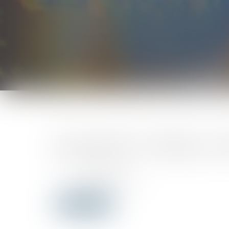
Vous êtes ici :
Accueil
Les appriori « fiscaux » de l’immigration au Canada VS 
Les appriori « fiscaux » 
Publié le :
04/09/2019
www.lapresse.ca
Source :
Lire la suite