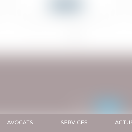
Lire la suite
<<
<
1
2
3
>
>>
AVOCATS
SERVICES
ACTU
s
Contact
Mentions légales
Plan du site
Articles