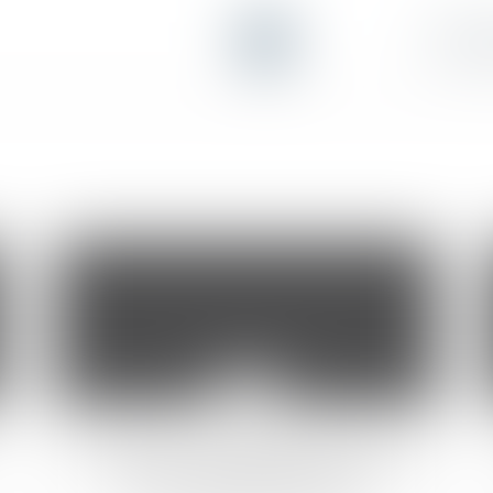
26
août
L’Immigration comme pallier la pénurie
de main d’oeuvre au Québec