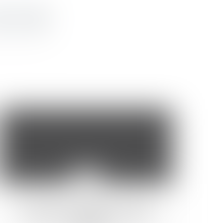
20
août
Le Canada: un exemple en matière
d’intégration des immigrants selon