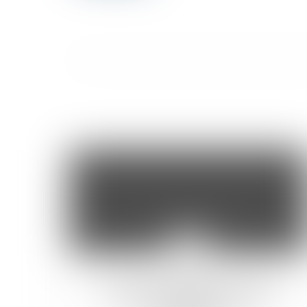
27
août
Un triste exemple de la nécessité
d’anticiper ses démarches en