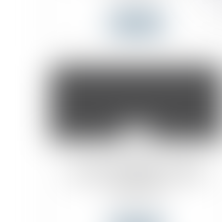
Lire la suite
23
juil.
Le Canada permet aux travailleurs
saisonniers de s’établir de manière
permanente
Actualités du cabinet