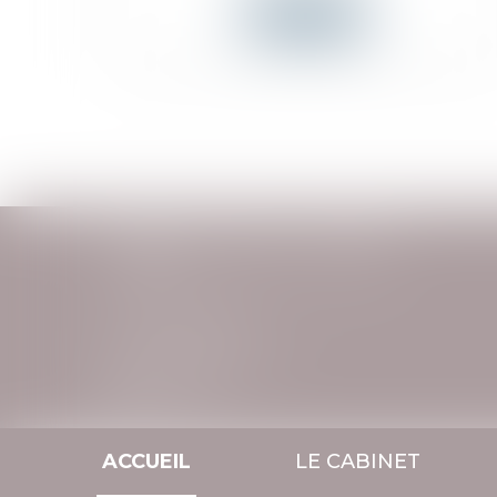
Lire la suite
CABINET DE CAMILLE & JEAN-MARC
CLAMENS
150 rue Louis Plana
31500 TOULOUSE
Tél : +33(0) 7 66 16 76 02
CONTACT
ACCUEIL
LE CABINET
Accueil
Le cabinet
Avocats
Services
Vidéos
Actu