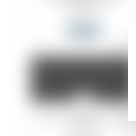
Immigration
Actualités du cabinet
Lire la suite
19
août
La Restauration au Québec a besoin de
travailleurs!
Actualités du cabinet