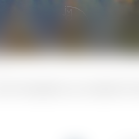
les faits
de l’immigration au Canada VS le