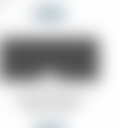
Lire la suite
03
juil.
Le Ministre Simon Jolin-Barrette
explique le nouveau système
d’immigration: ARRIMA
Actualités du cabinet