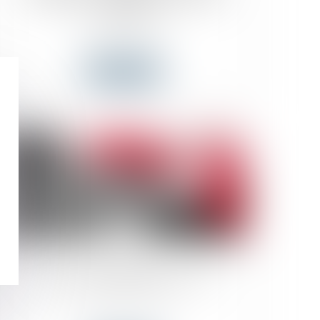
l’OCDE!
Actualités du cabinet
Lire la suite
23
juil.
Lancement du système Arrima
Actualités du cabinet