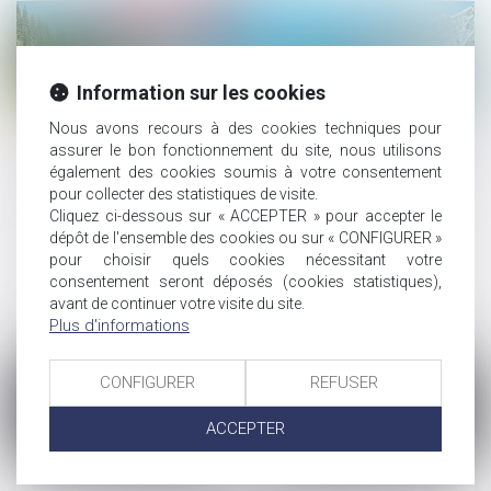
Information sur les cookies
10
déc.
Nous avons recours à des cookies techniques pour
assurer le bon fonctionnement du site, nous utilisons
Immigration : les réformes nuiraient au recrutement
également des cookies soumis à votre consentement
en intelligence artificielle
pour collecter des statistiques de visite.
Cliquez ci-dessous sur « ACCEPTER » pour accepter le
Actualités du cabinet
dépôt de l'ensemble des cookies ou sur « CONFIGURER »
pour choisir quels cookies nécessitant votre
Lire la suite
consentement seront déposés (cookies statistiques),
avant de continuer votre visite du site.
Plus d'informations
CONFIGURER
REFUSER
ACCEPTER
06
nov.